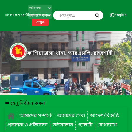
বাংলাদেশ জাতীয় তথ্য বাতায়ন
English
দেখুন
কাশিয়াডাঙ্গা থানা, আরএমপি, রাজশাহী।
মেনু নির্বাচন করুন
আমাদের সম্পর্কে
আমাদের সেবা
আদেশ/বিজ্ঞপ্তি
প্রকাশনা ও প্রতিবেদন
ডাউনলোড
গ্যালারি
যোগাযোগ