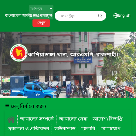
বাংলাদেশ জাতীয় তথ্য বাতায়ন
English
দেখুন
কাশিয়াডাঙ্গা থানা, আরএমপি, রাজশাহী।
মেনু নির্বাচন করুন
আমাদের সম্পর্কে
আমাদের সেবা
আদেশ/বিজ্ঞপ্তি
প্রকাশনা ও প্রতিবেদন
ডাউনলোড
গ্যালারি
যোগাযোগ