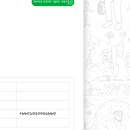
আপনার মতামত প্রদান করুন
+৮৮০১৩২০০৬১৮৮৩