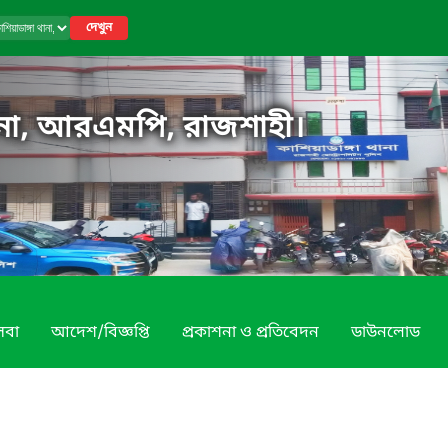
দেখুন
থানা, আরএমপি, রাজশাহী।
েবা
আদেশ/বিজ্ঞপ্তি
প্রকাশনা ও প্রতিবেদন
ডাউনলোড