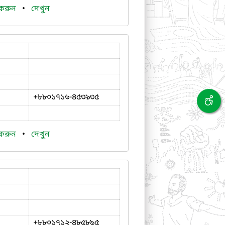
 করুন
•
দেখুন
+৮৮০১৭১৬-৪৫৩৯৩৫
 করুন
•
দেখুন
+৮৮০১৭১২-৪৮৫৮৯৫