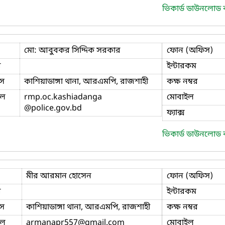
ভিকার্ড ডাউনলোড
মো: আবুবকর সিদ্দিক সরকার
ফোন (অফিস)
ি
ইন্টারকম
স
কাশিয়াডাঙ্গা থানা, আরএমপি, রাজশাহী
কক্ষ নম্বর
ইল
rmp.oc.kashiadanga
মোবাইল
@police.gov.bd
ফ্যাক্স
ভিকার্ড ডাউনলোড
মীর আরমান হোসেন
ফোন (অফিস)
ি
ইন্টারকম
স
কাশিয়াডাঙ্গা থানা, আরএমপি, রাজশাহী
কক্ষ নম্বর
ইল
armanapr557
@gmail.com
মোবাইল