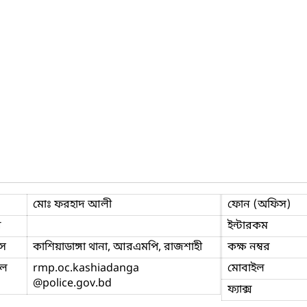
মোঃ ফরহাদ আলী
ফোন (অফিস)
ি
ইন্টারকম
স
কাশিয়াডাঙ্গা থানা, আরএমপি, রাজশাহী
কক্ষ নম্বর
ইল
rmp.oc.kashiadanga
মোবাইল
@police.gov.bd
ফ্যাক্স