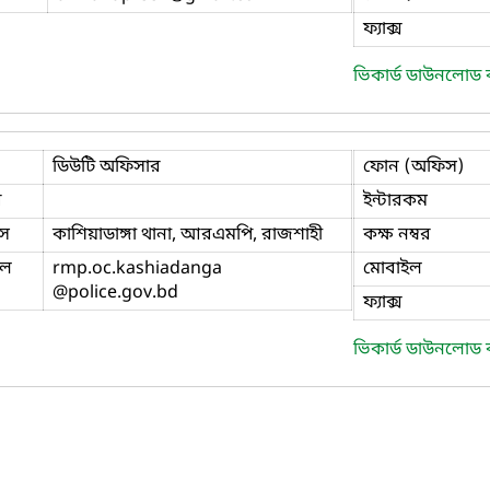
ফ্যাক্স
ভিকার্ড ডাউনলোড
ডিউটি অফিসার
ফোন (অফিস)
ি
ইন্টারকম
স
কাশিয়াডাঙ্গা থানা, আরএমপি, রাজশাহী
কক্ষ নম্বর
ইল
rmp.oc.kashiadanga
মোবাইল
@police.gov.bd
ফ্যাক্স
ভিকার্ড ডাউনলোড