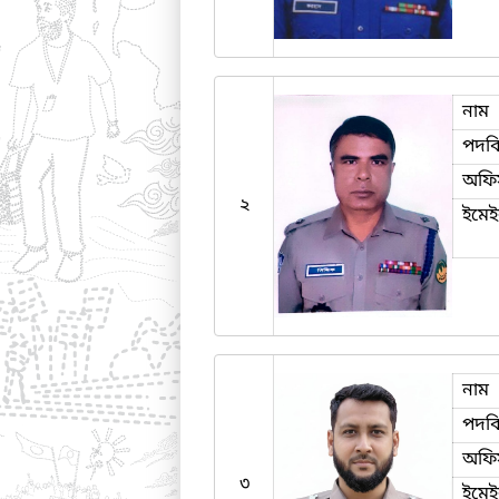
নাম
পদব
অফি
২
ইমে
নাম
পদব
অফি
৩
ইমে