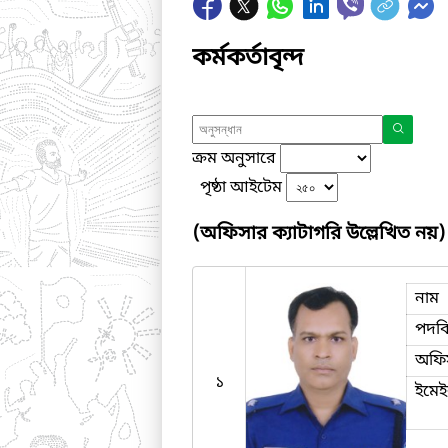
কর্মকর্তাবৃন্দ
ক্রম অনুসারে
পৃষ্ঠা আইটেম
(অফিসার ক্যাটাগরি উল্লেখিত নয়)
নাম
পদব
অফি
১
ইমে