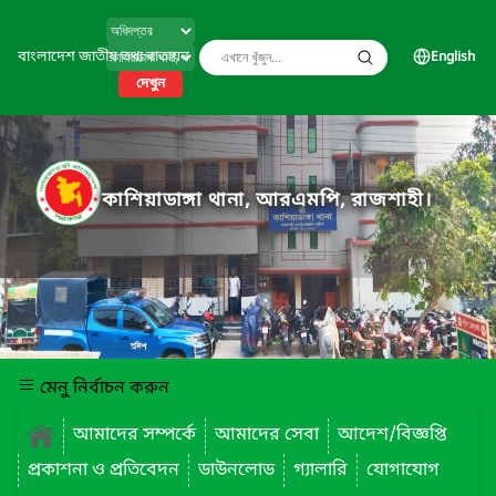
বাংলাদেশ জাতীয় তথ্য বাতায়ন
English
দেখুন
কাশিয়াডাঙ্গা থানা, আরএমপি, রাজশাহী।
মেনু নির্বাচন করুন
আমাদের সম্পর্কে
আমাদের সেবা
আদেশ/বিজ্ঞপ্তি
প্রকাশনা ও প্রতিবেদন
ডাউনলোড
গ্যালারি
যোগাযোগ