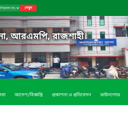
দেখুন
থানা, আরএমপি, রাজশাহী।
েবা
আদেশ/বিজ্ঞপ্তি
প্রকাশনা ও প্রতিবেদন
ডাউনলোড