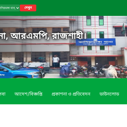
দেখুন
থানা, আরএমপি, রাজশাহী।
েবা
আদেশ/বিজ্ঞপ্তি
প্রকাশনা ও প্রতিবেদন
ডাউনলোড