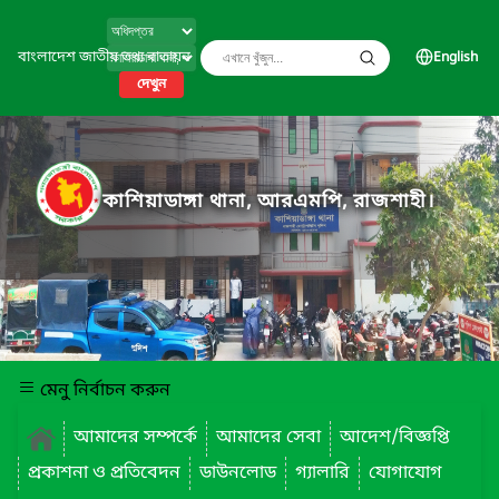
বাংলাদেশ জাতীয় তথ্য বাতায়ন
English
দেখুন
কাশিয়াডাঙ্গা থানা, আরএমপি, রাজশাহী।
মেনু নির্বাচন করুন
আমাদের সম্পর্কে
আমাদের সেবা
আদেশ/বিজ্ঞপ্তি
প্রকাশনা ও প্রতিবেদন
ডাউনলোড
গ্যালারি
যোগাযোগ