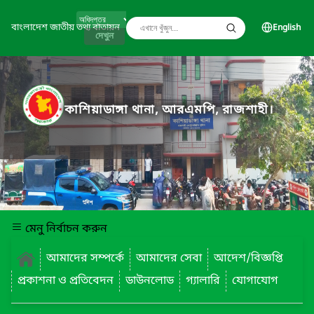
বাংলাদেশ জাতীয় তথ্য বাতায়ন
English
দেখুন
কাশিয়াডাঙ্গা থানা, আরএমপি, রাজশাহী।
মেনু নির্বাচন করুন
আমাদের সম্পর্কে
আমাদের সেবা
আদেশ/বিজ্ঞপ্তি
প্রকাশনা ও প্রতিবেদন
ডাউনলোড
গ্যালারি
যোগাযোগ