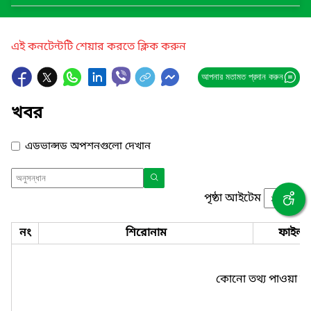
এই কনটেন্টটি শেয়ার করতে ক্লিক করুন
আপনার মতামত প্রদান করুন
খবর
এডভান্সড অপশনগুলো দেখান
পৃষ্ঠা আইটেম
নং
শিরোনাম
ফাইল
কোনো তথ্য পাওয়া যা