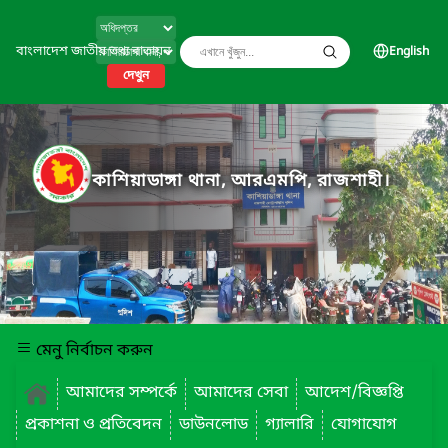
বাংলাদেশ জাতীয় তথ্য বাতায়ন
English
দেখুন
কাশিয়াডাঙ্গা থানা, আরএমপি, রাজশাহী।
মেনু নির্বাচন করুন
আমাদের সম্পর্কে
আমাদের সেবা
আদেশ/বিজ্ঞপ্তি
প্রকাশনা ও প্রতিবেদন
ডাউনলোড
গ্যালারি
যোগাযোগ