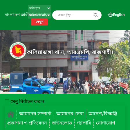
বাংলাদেশ জাতীয় তথ্য বাতায়ন
English
দেখুন
কাশিয়াডাঙ্গা থানা, আরএমপি, রাজশাহী।
মেনু নির্বাচন করুন
আমাদের সম্পর্কে
আমাদের সেবা
আদেশ/বিজ্ঞপ্তি
প্রকাশনা ও প্রতিবেদন
ডাউনলোড
গ্যালারি
যোগাযোগ