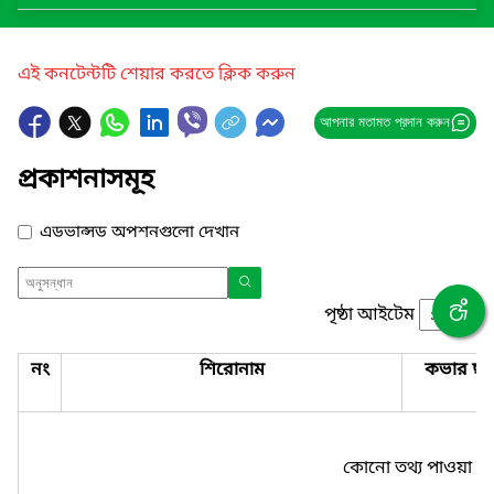
এই কনটেন্টটি শেয়ার করতে ক্লিক করুন
আপনার মতামত প্রদান করুন
প্রকাশনাসমূহ
এডভান্সড অপশনগুলো দেখান
পৃষ্ঠা আইটেম
নং
শিরোনাম
কভার ছব
কোনো তথ্য পাওয়া যা