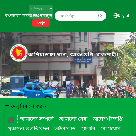
বাংলাদেশ জাতীয় তথ্য বাতায়ন
English
দেখুন
কাশিয়াডাঙ্গা থানা, আরএমপি, রাজশাহী।
মেনু নির্বাচন করুন
আমাদের সম্পর্কে
আমাদের সেবা
আদেশ/বিজ্ঞপ্তি
প্রকাশনা ও প্রতিবেদন
ডাউনলোড
গ্যালারি
যোগাযোগ