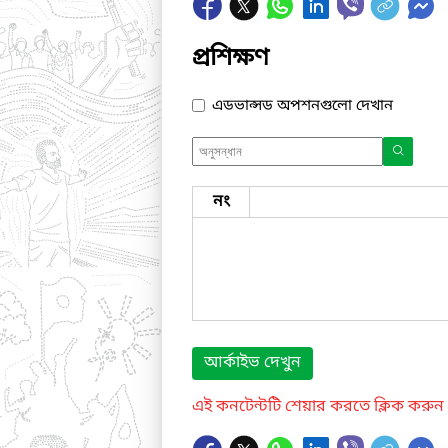
প্রশিক্ষণ
এডভান্সড অপশনগুলো দেখান
নং
আর্কাইভ দেখুন
এই কনটেন্টটি শেয়ার করতে ক্লিক করুন