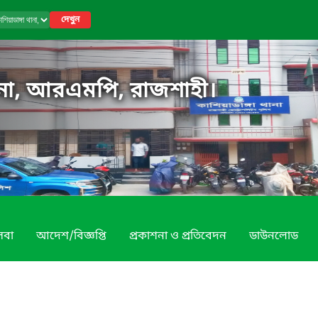
দেখুন
থানা, আরএমপি, রাজশাহী।
েবা
আদেশ/বিজ্ঞপ্তি
প্রকাশনা ও প্রতিবেদন
ডাউনলোড