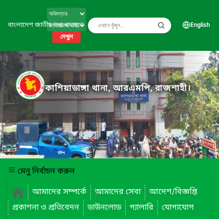
বাংলাদেশ জাতীয় তথ্য বাতায়ন
English
দেখুন
কাশিয়াডাঙ্গা থানা, আরএমপি, রাজশাহী।
মেনু নির্বাচন করুন
আমাদের সম্পর্কে
আমাদের সেবা
আদেশ/বিজ্ঞপ্তি
প্রকাশনা ও প্রতিবেদন
ডাউনলোড
গ্যালারি
যোগাযোগ