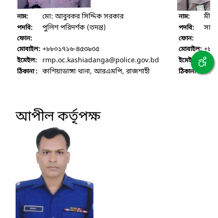
মো: আবুবকর সিদ্দিক সরকার
মীর
নাম:
নাম:
পুলিশ পরিদর্শক (তদন্ত)
সাব-ই
পদবি:
পদবি:
ফোন:
ফোন:
+৮৮০১৭১৬-৪৫৩৯৩৫
+৮৮
মোবাইল:
মোবাইল:
rmp.oc.kashiadanga
@police.gov.bd
arm
ইমেইল:
ইমেইল:
কাশিয়াডাঙ্গা থানা, আরএমপি, রাজশাহী
কাশি
ঠিকানা :
ঠিকানা :
আপীল কর্তৃপক্ষ