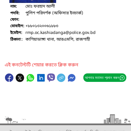
মোঃ ফরহাদ আলী
নাম:
পুলিশ পরিদর্শক (অফিসার ইনচার্জ)
পদবি:
ফোন:
+৮৮০১৩২০০৬১৮৮৩
মোবাইল:
rmp.oc.kashiadanga
@police.gov.bd
ইমেইল:
কাশিয়াডাঙ্গা থানা, আরএমপি, রাজশাহী
ঠিকানা :
এই কনটেন্টটি শেয়ার করতে ক্লিক করুন
আপনার মতামত প্রদান করুন